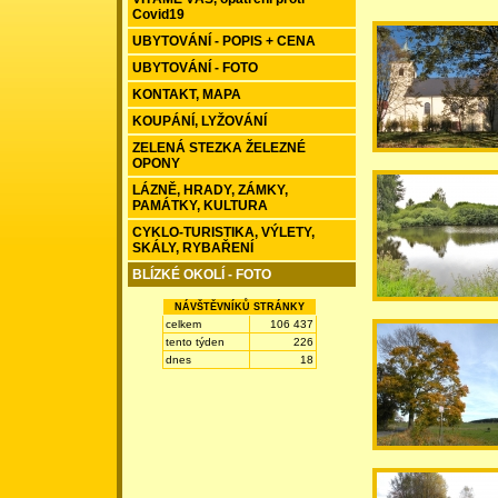
Covid19
UBYTOVÁNÍ - POPIS + CENA
UBYTOVÁNÍ - FOTO
KONTAKT, MAPA
KOUPÁNÍ, LYŽOVÁNÍ
ZELENÁ STEZKA ŽELEZNÉ
OPONY
LÁZNĚ, HRADY, ZÁMKY,
PAMÁTKY, KULTURA
CYKLO-TURISTIKA, VÝLETY,
SKÁLY, RYBAŘENÍ
BLÍZKÉ OKOLÍ - FOTO
NÁVŠTĚVNÍKŮ STRÁNKY
celkem
106 437
tento týden
226
dnes
18