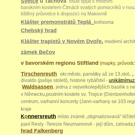
Světce
u Tachova
osud spjat s místním
barokním kostelem Čtrnácti svatých pomocníků v nou
tištěný průvodce k dispozici na Makovn
Klášter premonstrátů Teplá
knihovna
Chebský hrad
Klášter trapistů v Novém Dvoře
,
moderní arc
zámek Bečov
v bavorském regionu Stiftland
(mapky, průvodce
Tirschenreuth
. ,
okr.město, památky až ze 13.stol
divaldo (pašije století), historie rybářství -
unikátnímu
Waldsassen
,
jedna z nejvelkolepějších basilik s
ne
v Německu,poutním kostele sv. Trojice (
Dientzenhofer
centrum, varhanní koncerty (Jann-varhany se 103 regi
kraje
o
nnersreuth
K
místo
známé „stigmatizovaná“ léči
paní Resly -
Terezie Neumannové - její dům, zahrada,
hrad Falkenberg