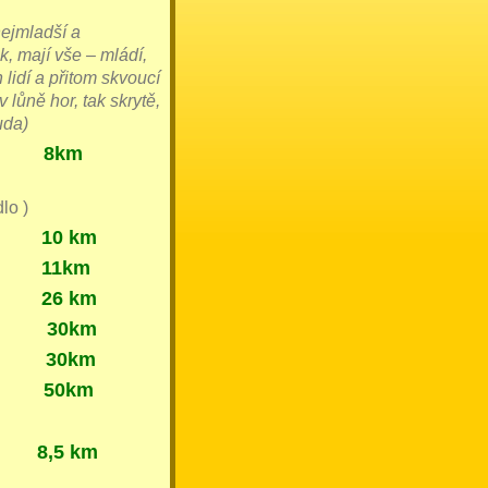
nejmladší a
k, mají vše – mládí,
 lidí a přitom skvoucí
v lůně hor, tak skrytě,
uda)
 8km
,
lo )
km
km
26 km
 30km
 30km
50km
8,5 km