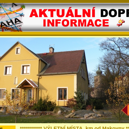
*********** VÝLETNÍ MÍSTA, km od Makovny ***
ti