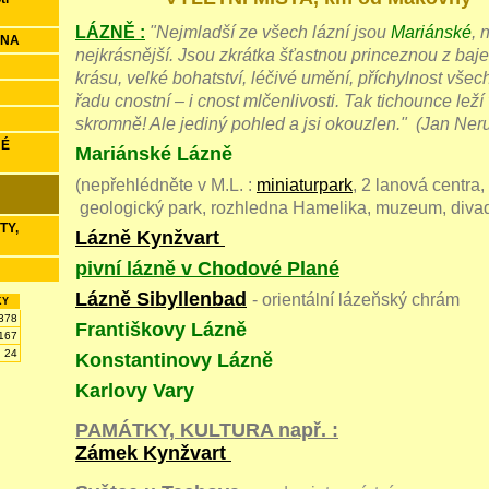
LÁZNĚ :
"Nejmladší ze všech lázní jsou
Mariánské
, 
ENA
nejkrásnější. Jsou zkrátka šťastnou princeznou z baje
krásu, velké bohatství, léčivé umění, příchylnost všech
řadu cnostní – i cnost mlčenlivosti. Tak tichounce leží 
skromně! Ale jediný pohled a jsi okouzlen." (Jan Ner
NÉ
Mariánské Lázně
(
nepřehlédněte v M.L. :
miniaturpark
, 2 lanová centra
geologický park, rozhledna Hamelika, muzeum, divad
TY,
Lázně Kynžvart
10 
pivní lázně v Chodové Plané
11
Lázně Sibyllenbad
- orientální lázeňský chrám
KY
378
Františkovy Lázně
167
24
Konstantinovy Lázně
Karlovy Vary 
PAMÁTKY, KULTURA např. :
Zámek Kynžvart