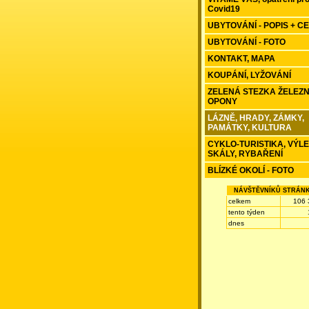
Covid19
UBYTOVÁNÍ - POPIS + C
UBYTOVÁNÍ - FOTO
KONTAKT, MAPA
KOUPÁNÍ, LYŽOVÁNÍ
ZELENÁ STEZKA ŽELEZ
OPONY
LÁZNĚ, HRADY, ZÁMKY,
PAMÁTKY, KULTURA
CYKLO-TURISTIKA, VÝLE
SKÁLY, RYBAŘENÍ
BLÍZKÉ OKOLÍ - FOTO
NÁVŠTĚVNÍKŮ STRÁN
celkem
106 
tento týden
dnes