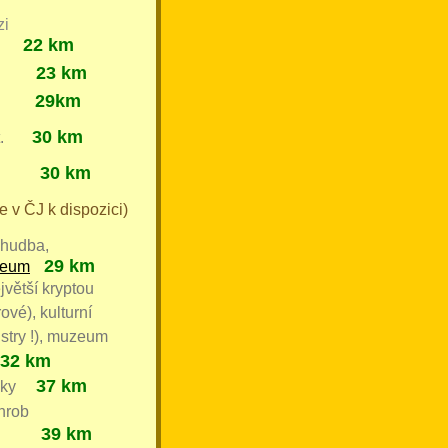
zi
22 km
ě
23 km
29km
3
0
km
hit.
30 km
 v ČJ k dispozici)
hudba,
29 km
zeum
jvětší kryptou
ové), kulturní
stry !), muzeum
32 km
37 km
telky
hrob
39 km