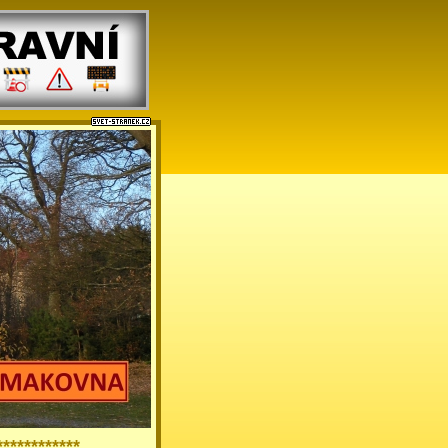
**********